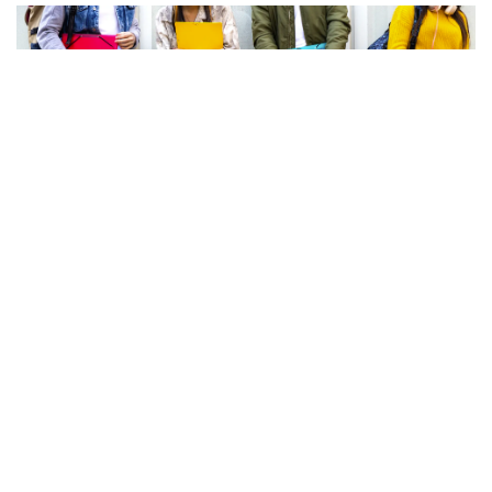
19 Aug 2024
Quanto custa estudar fora de casa? Há quem
gaste 1000€ por mês (e só em alojamento e
propinas)
Milhares de estudantes preparam-se para entrar no Ensino
Superior. Um estudo mostra que o custo de vida dos jovens
universitários ronda os 900 euros por mês, sobretudo devido ao
alojamento. Cerca de metade dos estudantes está em Lisboa, Porto
e Coimbra e muitos desses estudantes são oriundos do Interior.